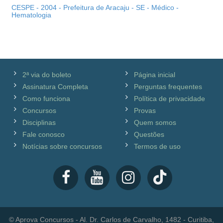
CESPE - 2004 - Prefeitura de Aracaju - SE - Médico -
Hematologia
2ª via do boleto
Página inicial
Assinatura Completa
Perguntas frequentes
Como funciona
Política de privacidade
Concursos
Provas
Disciplinas
Quem somos
Fale conosco
Questões
Notícias sobre concursos
Termos de uso
© Aprova Concursos - Al. Dr. Carlos de Carvalho, 1482 - Curitiba,