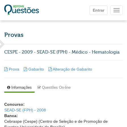
Ir para o conteúdo principal
Entrar
Mostr
Provas
CESPE - 2009 - SEAD-SE (FPH) - Médico - Hematologia
Prova
Gabarito
Alteração de Gabarito
Informações
Questões On-line
Concurso:
SEAD-SE (FPH) - 2008
Banca:
Cebraspe (Cespe) (Centro de Seleção e de Promoção de