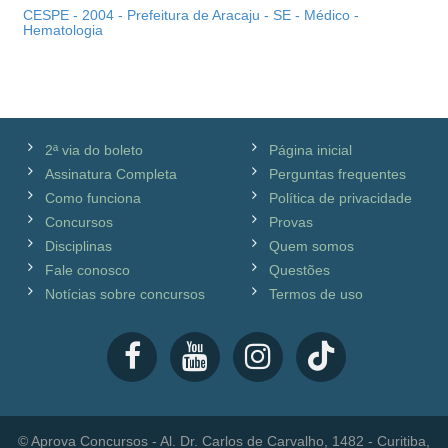
CESPE - 2004 - Prefeitura de Aracaju - SE - Médico -
Hematologia
2ª via do boleto
Página inicial
Assinatura Completa
Perguntas frequentes
Como funciona
Política de privacidade
Concursos
Provas
Disciplinas
Quem somos
Fale conosco
Questões
Notícias sobre concursos
Termos de uso
© Aprova Concursos - Al. Dr. Carlos de Carvalho, 1482 - Curitiba,