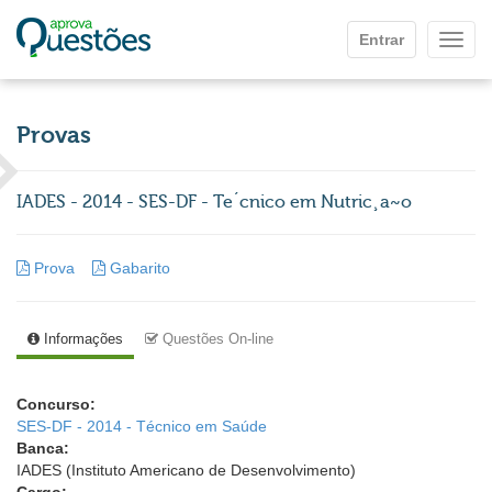
Ir para o conteúdo principal
Entrar
Mostr
Provas
IADES - 2014 - SES-DF - Te´cnico em Nutric¸a~o
Prova
Gabarito
Informações
Questões On-line
Concurso:
SES-DF - 2014 - Técnico em Saúde
Banca:
IADES (Instituto Americano de Desenvolvimento)