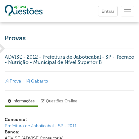
Ir para o conteúdo principal
Entrar
Mostr
Provas
ADVISE - 2012 - Prefeitura de Jaboticabal - SP - Técnico
- Nutrição - Municipal de Nível Superior B
Prova
Gabarito
Informações
Questões On-line
Concurso:
Prefeitura de Jaboticabal - SP - 2011
Banca:
ADVISE (ADVISE Consultoria)