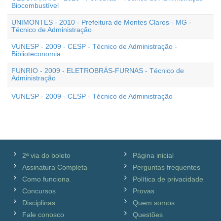
Biocombustível
UNIMONTES - 2010 - Prefeitura de Montes Claros - MG -
Técnico de Administração
VUNESP - 2009 - CESP - Técnico de Administração -
Biblioteconomia
FUNRIO - 2009 - ELETROBRÁS-FURNAS - Técnico de
Administração
VUNESP - 2009 - CESP - Técnico de Administração
2ª via do boleto
Página inicial
Assinatura Completa
Perguntas frequentes
Como funciona
Política de privacidade
Concursos
Provas
Disciplinas
Quem somos
Fale conosco
Questões