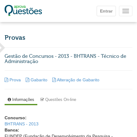
Ir para o conteúdo principal
Entrar
Mostr
Provas
Gestão de Concursos - 2013 - BHTRANS - Técnico de
Administração
Prova
Gabarito
Alteração de Gabarito
Informações
Questões On-line
Concurso:
BHTRANS - 2013
Banca:
FUNDEP (Fundação de Desenvolvimento da Pesquisa -