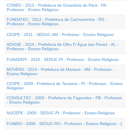
CONED - 2012 - Prefeitura de Goianésia do Pará - PA -
Professor - Ensino Religioso
FUNDATEC - 2012 - Prefeitura de Cachoeirinha - RS -
Professor - Ensino Religioso
CESPE - 2011 - SEDUC-AM - Professor - Ensino Religioso
ADVISE - 2010 - Prefeitura de Olho D`Água das Flores - AL -
Professor - Ensino Religioso
FUNADEPI - 2010 - SEDUC-PI - Professor - Ensino Religioso
MOVENS - 2010 - Prefeitura de Manaus - AM - Professor -
Ensino Religioso
CESPE - 2009 - Prefeitura de Teresina - PI - Professor - Ensino
Religioso
CONSULTEC - 2009 - Prefeitura de Fagundes - PB - Professor
- Ensino Religioso
NUCEPE - 2009 - SEDUC-PI - Professor - Ensino Religioso
FUNRIO - 2008 - SEDUC-RO - Professor - Ensino Religioso - 1