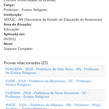
Eventos Universidade de Brasília)
Cargo:
Professor - Ensino Religioso
Instituição:
SEDUC - AM (Secretaria de Estado de Educação do Amazonas)
Área de Atuação:
Educação
Aplicada em:
05/2011
Nível:
Superior Completo
Provas relacionadas (25)
FUNCERN - 2018 - Prefeitura de Sítio Novo - RN - Professor
de Ensino Religioso
FURB - 2018 - Prefeitura de Blumenau - SC - Professor -
Ensino Religioso
CURSIVA - 2018 - Prefeitura de Novo Horizonte - SC -
Professor - Ensino Religioso
IBADE - 2018 - Prefeitura de Manaus - AM - Professor - Nível
Superior - Ensino Religioso