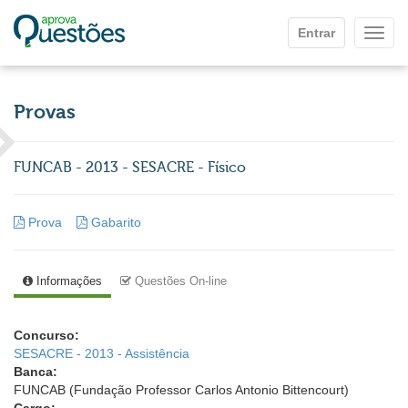
Ir para o conteúdo principal
Entrar
Mostr
Provas
FUNCAB - 2013 - SESACRE - Físico
Prova
Gabarito
Informações
Questões On-line
Concurso:
SESACRE - 2013 - Assistência
Banca:
FUNCAB (Fundação Professor Carlos Antonio Bittencourt)