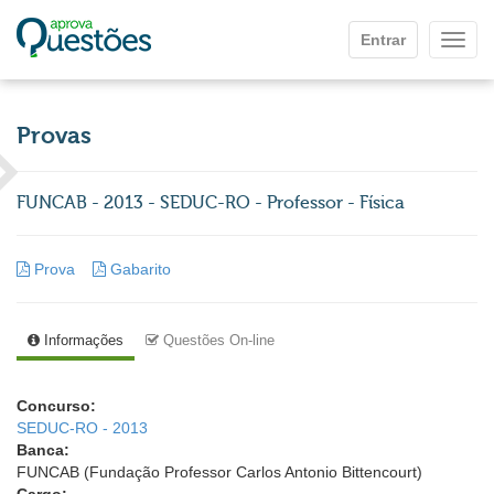
Ir para o conteúdo principal
Entrar
Mostr
Provas
FUNCAB - 2013 - SEDUC-RO - Professor - Física
Prova
Gabarito
Informações
Questões On-line
Concurso:
SEDUC-RO - 2013
Banca:
FUNCAB (Fundação Professor Carlos Antonio Bittencourt)