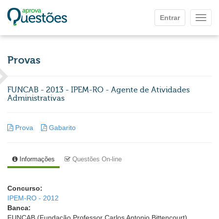
Ir para o conteúdo principal
Entrar
Mostr
Provas
FUNCAB - 2013 - IPEM-RO - Agente de Atividades
Administrativas
Prova
Gabarito
Informações
Questões On-line
Concurso:
IPEM-RO - 2012
Banca:
FUNCAB (Fundação Professor Carlos Antonio Bittencourt)