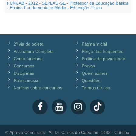
FUNCAB - 2012 - SEPLAG-SE - Professor de Educação Básica
- Ensino Fundamental e Médio - Educação Física
2ª via do boleto
Página inicial
Assinatura Completa
Perguntas frequentes
Como funciona
Política de privacidade
Concursos
Provas
Disciplinas
Quem somos
Fale conosco
Questões
Notícias sobre concursos
Termos de uso
© Aprova Concursos - Al. Dr. Carlos de Carvalho, 1482 - Curitiba,