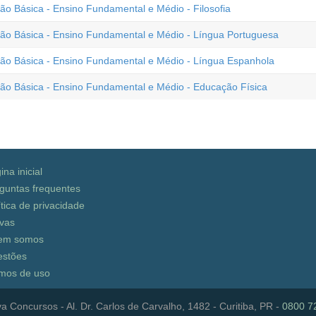
 Básica - Ensino Fundamental e Médio - Filosofia
o Básica - Ensino Fundamental e Médio - Língua Portuguesa
o Básica - Ensino Fundamental e Médio - Língua Espanhola
o Básica - Ensino Fundamental e Médio - Educação Física
ina inicial
guntas frequentes
ítica de privacidade
vas
em somos
stões
mos de uso
a Concursos - Al. Dr. Carlos de Carvalho, 1482 - Curitiba, PR -
0800 7