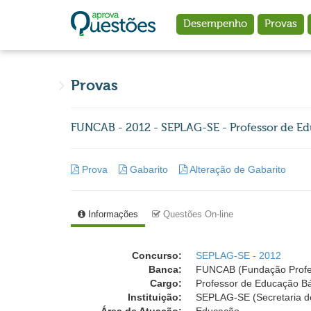
Ir para o conteúdo principal
Desempenho
Provas
Provas
FUNCAB - 2012 - SEPLAG-SE - Professor de Ed
Prova
Gabarito
Alteração de Gabarito
Informações
Questões On-line
Concurso:
SEPLAG-SE - 2012
Banca:
FUNCAB (Fundação Profess
Cargo:
Professor de Educação Bá
Instituição:
SEPLAG-SE (Secretaria d