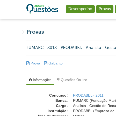
Ir para o conteúdo principal
Desempenho
Provas
Provas
FUMARC - 2012 - PRODABEL - Analista - Gest
Prova
Gabarito
Informações
Questões On-line
Concurso:
PRODABEL - 2011
Banca:
FUMARC (Fundação Mari
Cargo:
Analista - Gestão de Recu
Instituição:
PRODABEL (Empresa de Inf