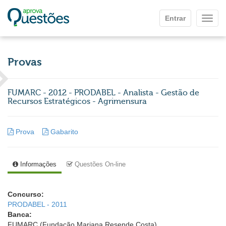
Ir para o conteúdo principal
Entrar
Mostr
Provas
FUMARC - 2012 - PRODABEL - Analista - Gestão de
Recursos Estratégicos - Agrimensura
Prova
Gabarito
Informações
Questões On-line
Concurso:
PRODABEL - 2011
Banca:
FUMARC (Fundação Mariana Resende Costa)