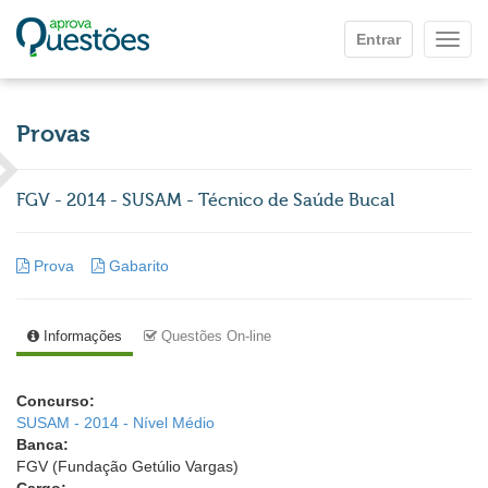
Ir para o conteúdo principal
Entrar
Mostr
Provas
FGV - 2014 - SUSAM - Técnico de Saúde Bucal
Prova
Gabarito
Informações
Questões On-line
Concurso:
SUSAM - 2014 - Nível Médio
Banca:
FGV (Fundação Getúlio Vargas)