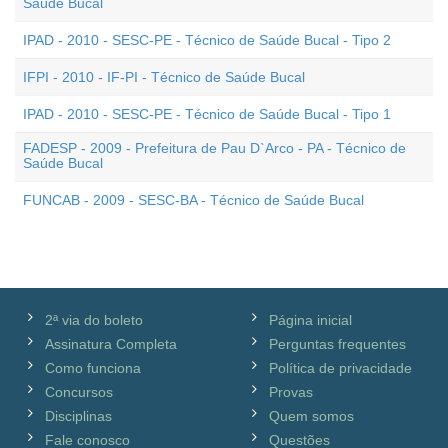
Saúde Bucal
IPAD - 2010 - SESC-PE - Técnico de Saúde Bucal - Tipo 2
IFPI - 2010 - IF-PI - Técnico de Saúde Bucal
IPAD - 2010 - SESC-PE - Técnico de Saúde Bucal - Tipo 1
FADESP - 2009 - Prefeitura de Pau D`Arco - PA - Técnico de
Saúde Bucal
FUNCAB - 2009 - SESC-BA - Técnico de Saúde Bucal
2ª via do boleto
Página inicial
Assinatura Completa
Perguntas frequentes
Como funciona
Política de privacidade
Concursos
Provas
Disciplinas
Quem somos
Fale conosco
Questões