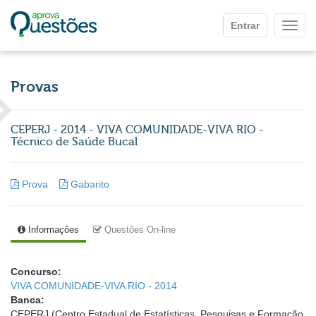
Ir para o conteúdo principal
Entrar
Mostr
Provas
CEPERJ - 2014 - VIVA COMUNIDADE-VIVA RIO -
Técnico de Saúde Bucal
Prova
Gabarito
Informações
Questões On-line
Concurso:
VIVA COMUNIDADE-VIVA RIO - 2014
Banca:
CEPERJ (Centro Estadual de Estatísticas, Pesquisas e Formação