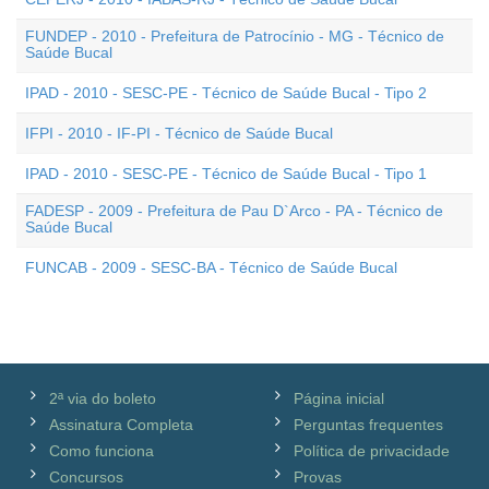
FUNDEP - 2010 - Prefeitura de Patrocínio - MG - Técnico de
Saúde Bucal
IPAD - 2010 - SESC-PE - Técnico de Saúde Bucal - Tipo 2
IFPI - 2010 - IF-PI - Técnico de Saúde Bucal
IPAD - 2010 - SESC-PE - Técnico de Saúde Bucal - Tipo 1
FADESP - 2009 - Prefeitura de Pau D`Arco - PA - Técnico de
Saúde Bucal
FUNCAB - 2009 - SESC-BA - Técnico de Saúde Bucal
2ª via do boleto
Página inicial
Assinatura Completa
Perguntas frequentes
Como funciona
Política de privacidade
Concursos
Provas