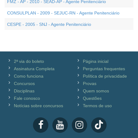
FMZ - AP - 2010 - SEAD-AP - Agente Penitenciário
CONSULPLAN - 2009 - SEJUC-RN - Agente Penitenciário
CESPE - 2005 - SNJ - Agente Penitenciário
2ª via do boleto
Página inicial
Assinatura Completa
Perguntas frequentes
Como funciona
Política de privacidade
Concursos
Provas
Disciplinas
Quem somos
Fale conosco
Questões
Notícias sobre concursos
Termos de uso