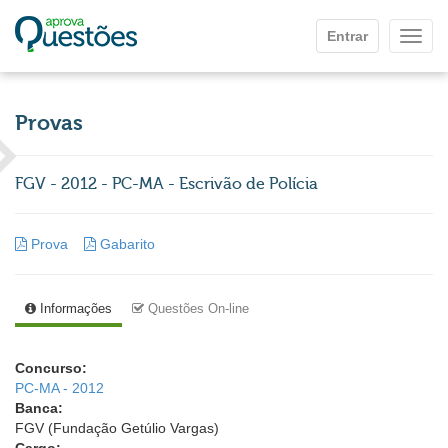
Ir para o conteúdo principal
Entrar
Mostr
Provas
FGV - 2012 - PC-MA - Escrivão de Polícia
Prova
Gabarito
Informações
Questões On-line
Concurso:
PC-MA - 2012
Banca:
FGV (Fundação Getúlio Vargas)