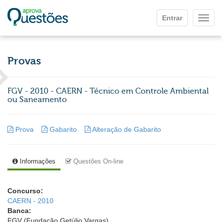
Ir para o conteúdo principal
Entrar
Mostr
Provas
FGV - 2010 - CAERN - Técnico em Controle Ambiental
ou Saneamento
Prova
Gabarito
Alteração de Gabarito
Informações
Questões On-line
Concurso:
CAERN - 2010
Banca:
FGV (Fundação Getúlio Vargas)