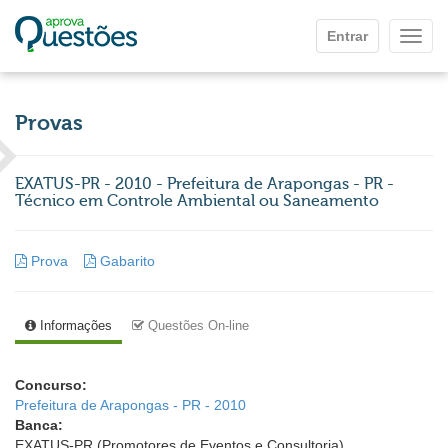
Ir para o conteúdo principal
Entrar
Mostr
Provas
EXATUS-PR - 2010 - Prefeitura de Arapongas - PR -
Técnico em Controle Ambiental ou Saneamento
Prova
Gabarito
Informações
Questões On-line
Concurso:
Prefeitura de Arapongas - PR - 2010
Banca:
EXATUS-PR (Promotores de Eventos e Consultoria)