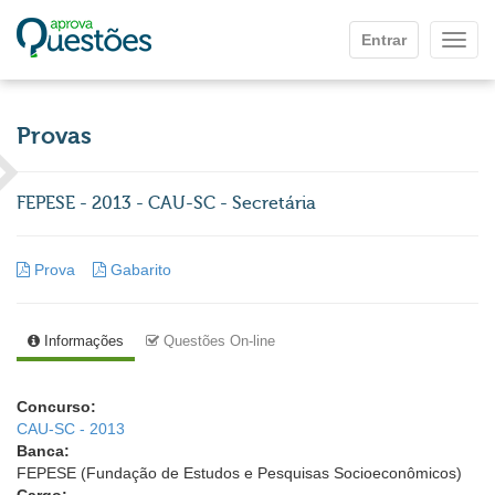
Ir para o conteúdo principal
Entrar
Mostr
Provas
FEPESE - 2013 - CAU-SC - Secretária
Prova
Gabarito
Informações
Questões On-line
Concurso:
CAU-SC - 2013
Banca:
FEPESE (Fundação de Estudos e Pesquisas Socioeconômicos)