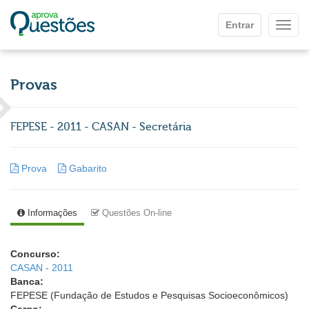
Ir para o conteúdo principal
Entrar
Mostr
Provas
FEPESE - 2011 - CASAN - Secretária
Prova
Gabarito
Informações
Questões On-line
Concurso:
CASAN - 2011
Banca:
FEPESE (Fundação de Estudos e Pesquisas Socioeconômicos)