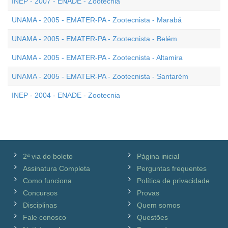
INEP - 2007 - ENADE - Zootecnia
UNAMA - 2005 - EMATER-PA - Zootecnista - Marabá
UNAMA - 2005 - EMATER-PA - Zootecnista - Belém
UNAMA - 2005 - EMATER-PA - Zootecnista - Altamira
UNAMA - 2005 - EMATER-PA - Zootecnista - Santarém
INEP - 2004 - ENADE - Zootecnia
2ª via do boleto
Página inicial
Assinatura Completa
Perguntas frequentes
Como funciona
Política de privacidade
Concursos
Provas
Disciplinas
Quem somos
Fale conosco
Questões