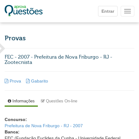
Ir para o conteúdo principal
Entrar
Mostr
Provas
FEC - 2007 - Prefeitura de Nova Friburgo - RJ -
Zootecnista
Prova
Gabarito
Informações
Questões On-line
Concurso:
Prefeitura de Nova Friburgo - RJ - 2007
Banca:
FEC (Fundação Euclides da Cunha - Universidade Federal