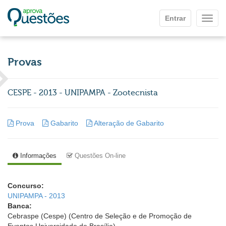
Ir para o conteúdo principal
Entrar
Mostr
Provas
CESPE - 2013 - UNIPAMPA - Zootecnista
Prova
Gabarito
Alteração de Gabarito
Informações
Questões On-line
Concurso:
UNIPAMPA - 2013
Banca:
Cebraspe (Cespe) (Centro de Seleção e de Promoção de