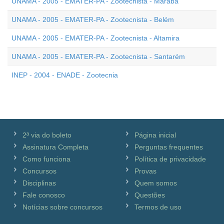
UNAMA - 2005 - EMATER-PA - Zootecnista - Marabá
UNAMA - 2005 - EMATER-PA - Zootecnista - Belém
UNAMA - 2005 - EMATER-PA - Zootecnista - Altamira
UNAMA - 2005 - EMATER-PA - Zootecnista - Santarém
INEP - 2004 - ENADE - Zootecnia
2ª via do boleto
Página inicial
Assinatura Completa
Perguntas frequentes
Como funciona
Política de privacidade
Concursos
Provas
Disciplinas
Quem somos
Fale conosco
Questões
Notícias sobre concursos
Termos de uso