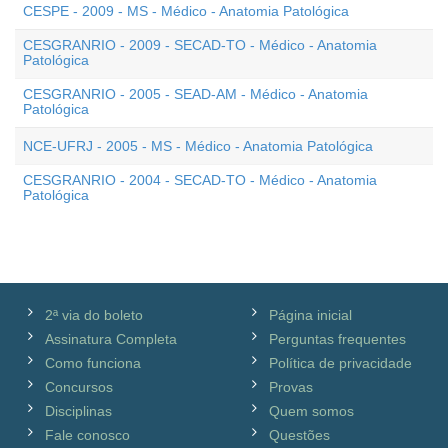
CESPE - 2009 - MS - Médico - Anatomia Patológica
CESGRANRIO - 2009 - SECAD-TO - Médico - Anatomia
Patológica
CESGRANRIO - 2005 - SEAD-AM - Médico - Anatomia
Patológica
NCE-UFRJ - 2005 - MS - Médico - Anatomia Patológica
CESGRANRIO - 2004 - SECAD-TO - Médico - Anatomia
Patológica
2ª via do boleto
Página inicial
Assinatura Completa
Perguntas frequentes
Como funciona
Política de privacidade
Concursos
Provas
Disciplinas
Quem somos
Fale conosco
Questões