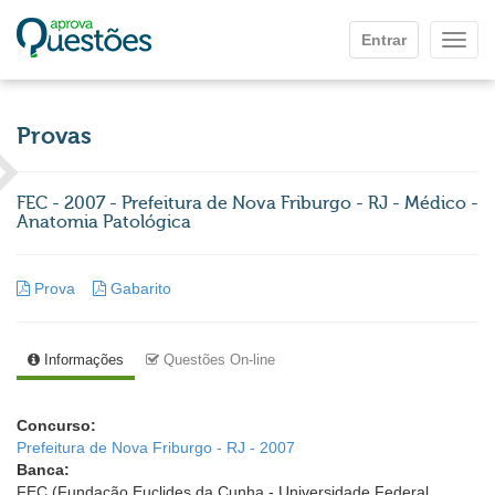
Ir para o conteúdo principal
Entrar
Mostr
Provas
FEC - 2007 - Prefeitura de Nova Friburgo - RJ - Médico -
Anatomia Patológica
Prova
Gabarito
Informações
Questões On-line
Concurso:
Prefeitura de Nova Friburgo - RJ - 2007
Banca:
FEC (Fundação Euclides da Cunha - Universidade Federal