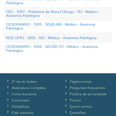
Patológica
FEC - 2007 - Prefeitura de Nova Friburgo - RJ - Médico -
Anatomia Patológica
CESGRANRIO - 2005 - SEAD-AM - Médico - Anatomia
Patológica
NCE-UFRJ - 2005 - MS - Médico - Anatomia Patológica
CESGRANRIO - 2004 - SECAD-TO - Médico - Anatomia
Patológica
2ª via do boleto
Página inicial
Assinatura Completa
Perguntas frequentes
Como funciona
Política de privacidade
Concursos
Provas
Disciplinas
Quem somos
Fale conosco
Questões