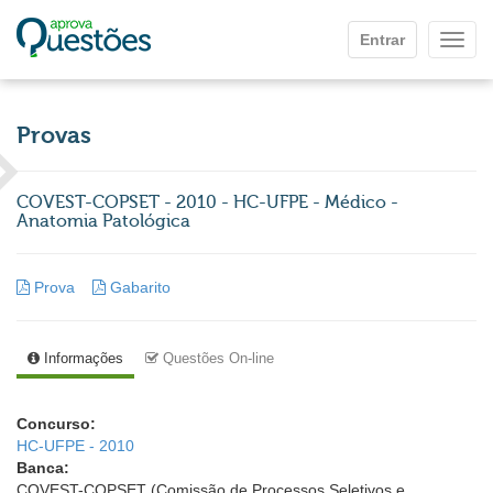
Ir para o conteúdo principal
Entrar
Mostr
Provas
COVEST-COPSET - 2010 - HC-UFPE - Médico -
Anatomia Patológica
Prova
Gabarito
Informações
Questões On-line
Concurso:
HC-UFPE - 2010
Banca:
COVEST-COPSET (Comissão de Processos Seletivos e