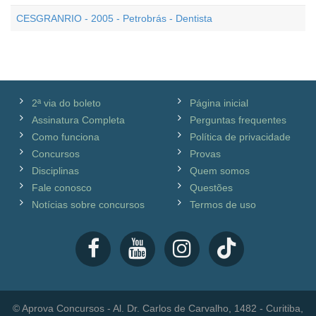
CESGRANRIO - 2005 - Petrobrás - Dentista
2ª via do boleto
Página inicial
Assinatura Completa
Perguntas frequentes
Como funciona
Política de privacidade
Concursos
Provas
Disciplinas
Quem somos
Fale conosco
Questões
Notícias sobre concursos
Termos de uso
© Aprova Concursos - Al. Dr. Carlos de Carvalho, 1482 - Curitiba,