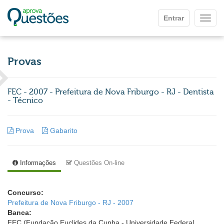
Ir para o conteúdo principal
Entrar
Mostr
Provas
FEC - 2007 - Prefeitura de Nova Friburgo - RJ - Dentista
- Técnico
Prova
Gabarito
Informações
Questões On-line
Concurso:
Prefeitura de Nova Friburgo - RJ - 2007
Banca:
FEC (Fundação Euclides da Cunha - Universidade Federal