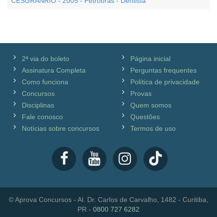
CESGRANRIO - 2005 - Petrobrás - Dentista
2ª via do boleto
Página inicial
Assinatura Completa
Perguntas frequentes
Como funciona
Política de privacidade
Concursos
Provas
Disciplinas
Quem somos
Fale conosco
Questões
Notícias sobre concursos
Termos de uso
© Aprova Concursos - Al. Dr. Carlos de Carvalho, 1482 - Curitiba,
PR -
0800 727 6282