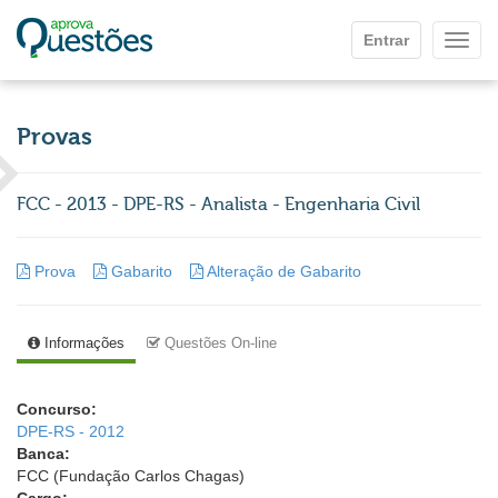
Ir para o conteúdo principal
Entrar
Mostr
Provas
FCC - 2013 - DPE-RS - Analista - Engenharia Civil
Prova
Gabarito
Alteração de Gabarito
Informações
Questões On-line
Concurso:
DPE-RS - 2012
Banca:
FCC (Fundação Carlos Chagas)