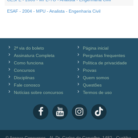
ESAF - 2004 - MPU - Analista - Engenharia Civil
2ª via do boleto
Página inicial
Assinatura Completa
Perguntas frequentes
Como funciona
Política de privacidade
Concursos
Provas
Disciplinas
Quem somos
Fale conosco
Questões
Notícias sobre concursos
Termos de uso
© Aprova Concursos - Al. Dr. Carlos de Carvalho, 1482 - Curitiba,