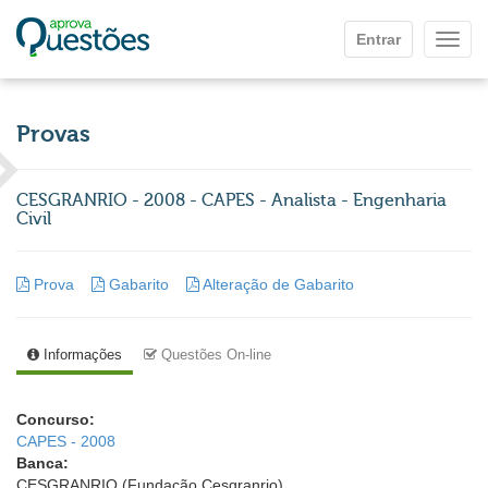
Ir para o conteúdo principal
Entrar
Mostr
Provas
CESGRANRIO - 2008 - CAPES - Analista - Engenharia
Civil
Prova
Gabarito
Alteração de Gabarito
Informações
Questões On-line
Concurso:
CAPES - 2008
Banca:
CESGRANRIO (Fundação Cesgranrio)