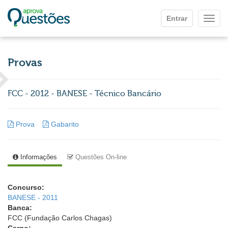
Ir para o conteúdo principal
Entrar
Mostr
Provas
FCC - 2012 - BANESE - Técnico Bancário
Prova
Gabarito
Informações
Questões On-line
Concurso:
BANESE - 2011
Banca:
FCC (Fundação Carlos Chagas)