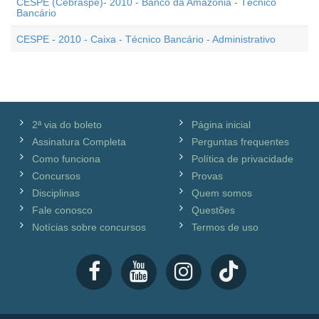
CESPE (Cebraspe)- 2010 - Banco da Amazônia - Técnico
Bancário
CESPE - 2010 - Caixa - Técnico Bancário - Administrativo
2ª via do boleto
Página inicial
Assinatura Completa
Perguntas frequentes
Como funciona
Política de privacidade
Concursos
Provas
Disciplinas
Quem somos
Fale conosco
Questões
Notícias sobre concursos
Termos de uso