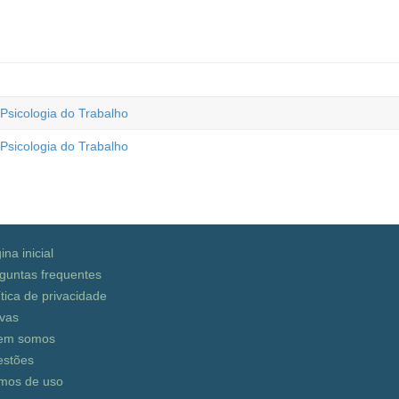
 Psicologia do Trabalho
 Psicologia do Trabalho
ina inicial
guntas frequentes
ítica de privacidade
vas
em somos
stões
mos de uso