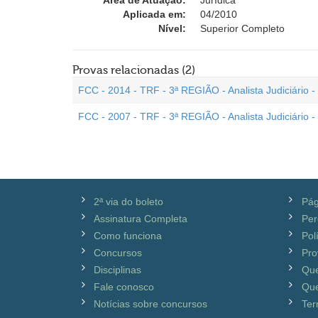
Área de Atuação:
Jurídica
Aplicada em:
04/2010
Nível:
Superior Completo
Provas relacionadas (2)
FCC - 2014 - TRF - 3ª REGIÃO - Analista Judiciário -
FCC - 2007 - TRF - 3ª REGIÃO - Analista Judiciário -
2ª via do boleto
Pág
Assinatura Completa
Per
Como funciona
Pol
Concursos
Pro
Disciplinas
Qu
Fale conosco
Que
Notícias sobre concursos
Ter