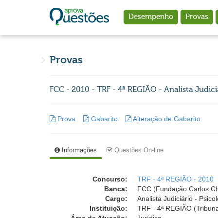
Ir para o conteúdo principal
Desempenho
Provas
Provas
FCC - 2010 - TRF - 4ª REGIÃO - Analista Judici
Prova
Gabarito
Alteração de Gabarito
Informações
Questões On-line
Concurso:
TRF - 4ª REGIÃO - 2010
Banca:
FCC (Fundação Carlos C
Cargo:
Analista Judiciário - Psic
Instituição:
TRF - 4ª REGIÃO (Tribuna