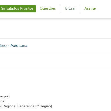
Simulados Prontos
Questões
Entrar
Assine
ário - Medicina
hagas)
ina
l Regional Federal da 3ª Região)