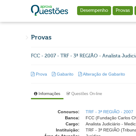
Ir para o conteúdo principal
Desempenho
Provas
Provas
FCC - 2007 - TRF - 3ª REGIÃO - Analista Judici
Prova
Gabarito
Alteração de Gabarito
Informações
Questões On-line
Concurso:
TRF - 3ª REGIÃO - 2007
Banca:
FCC (Fundação Carlos C
Cargo:
Analista Judiciário - Medic
Instituição:
TRF - 3ª REGIÃO (Tribuna