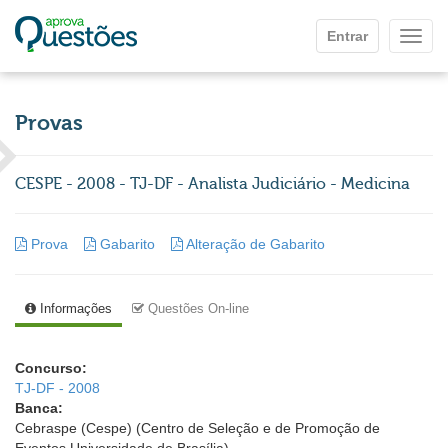
Ir para o conteúdo principal
Entrar
Mostr
Provas
CESPE - 2008 - TJ-DF - Analista Judiciário - Medicina
Prova
Gabarito
Alteração de Gabarito
Informações
Questões On-line
Concurso:
TJ-DF - 2008
Banca:
Cebraspe (Cespe) (Centro de Seleção e de Promoção de