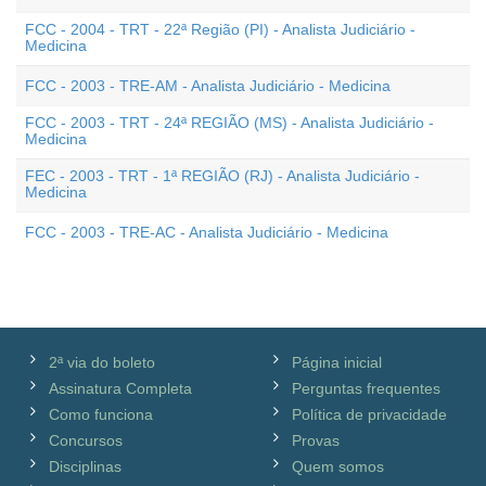
FCC - 2004 - TRT - 22ª Região (PI) - Analista Judiciário -
Medicina
FCC - 2003 - TRE-AM - Analista Judiciário - Medicina
FCC - 2003 - TRT - 24ª REGIÃO (MS) - Analista Judiciário -
Medicina
FEC - 2003 - TRT - 1ª REGIÃO (RJ) - Analista Judiciário -
Medicina
FCC - 2003 - TRE-AC - Analista Judiciário - Medicina
2ª via do boleto
Página inicial
Assinatura Completa
Perguntas frequentes
Como funciona
Política de privacidade
Concursos
Provas
Disciplinas
Quem somos