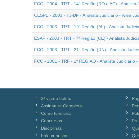
FCC - 2004 - TRT - 14ª Região (RO e AC) - Analista 
CESPE - 2003 - TJ-DF - Analista Judiciário - Área J
FCC - 2003 - TRT - 19ª Região (AL) - Analista Judici
ESAF - 2003 - TRT - 7ª Região (CE) - Analista Judici
FCC - 2003 - TRT - 21ª Região (RN) - Analista Judic
FCC - 2001 - TRF - 1ª REGIÃO - Analista Judiciário 
2ª via do boleto
Pág
Assinatura Completa
Per
Como funciona
Pol
Concursos
Pro
Disciplinas
Qu
Fale conosco
Que