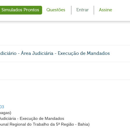
Simulados Prontos
Questões
Entrar
Assine
Judiciário - Área Judiciária - Execução de Mandados
003
hagas)
a Judiciária - Execução de Mandados
bunal Regional do Trabalho da 5ª Região - Bahia)