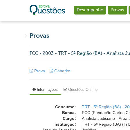
Ir para o conteúdo principal
Desempenho
Provas
Provas
FCC - 2003 - TRT - 5ª Região (BA) - Analista 
Prova
Gabarito
Informações
Questões On-line
Concurso:
TRT - 5ª Região (BA) - 2
Banca:
FCC (Fundação Carlos C
Cargo:
Analista Judiciário - Áre
Instituição:
TRT - 5ª Região (BA) (Tri