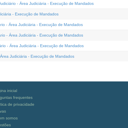
Judiciário - Área Judiciária - Execução de Mandados
udiciária - Execução de Mandados
ário - Área Judiciária - Execução de Mandados
ário - Área Judiciária - Execução de Mandados
iário - Área Judiciária - Execução de Mandados
- Área Judiciária - Execução de Mandados
ina inicial
guntas frequentes
ítica de privacidade
vas
em somos
stões