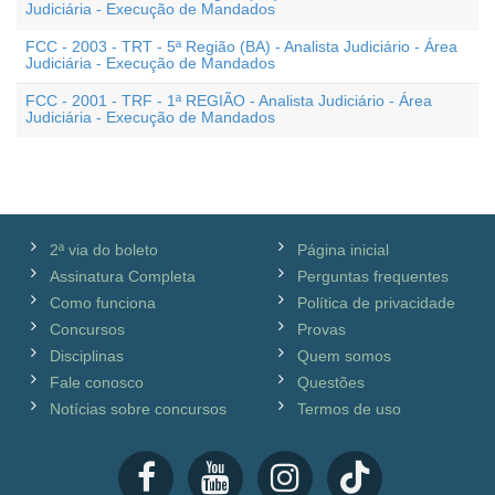
Judiciária - Execução de Mandados
FCC - 2003 - TRT - 5ª Região (BA) - Analista Judiciário - Área
Judiciária - Execução de Mandados
FCC - 2001 - TRF - 1ª REGIÃO - Analista Judiciário - Área
Judiciária - Execução de Mandados
2ª via do boleto
Página inicial
Assinatura Completa
Perguntas frequentes
Como funciona
Política de privacidade
Concursos
Provas
Disciplinas
Quem somos
Fale conosco
Questões
Notícias sobre concursos
Termos de uso