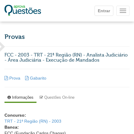
Ir para o conteúdo principal
Entrar
Mostr
Provas
FCC - 2003 - TRT - 21ª Região (RN) - Analista Judiciário
- Área Judiciária - Execução de Mandados
Prova
Gabarito
Informações
Questões On-line
Concurso:
TRT - 21ª Região (RN) - 2003
Banca:
FCC (Fundação Carlos Chagas)