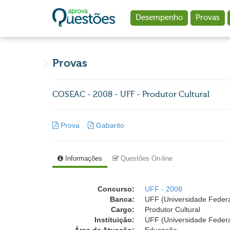
Ir para o conteúdo principal
Desempenho
Provas
Provas
COSEAC - 2008 - UFF - Produtor Cultural
Prova
Gabarito
Informações
Questões On-line
Concurso:
UFF - 2008
Banca:
UFF (Universidade Feder
Cargo:
Produtor Cultural
Instituição:
UFF (Universidade Feder