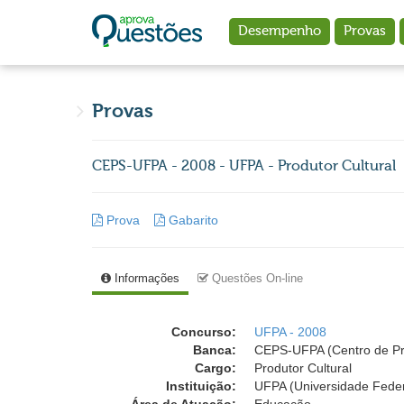
Ir para o conteúdo principal
Desempenho
Provas
Provas
CEPS-UFPA - 2008 - UFPA - Produtor Cultural
Prova
Gabarito
Informações
Questões On-line
Concurso:
UFPA - 2008
Banca:
CEPS-UFPA (Centro de Pro
Cargo:
Produtor Cultural
Instituição:
UFPA (Universidade Feder