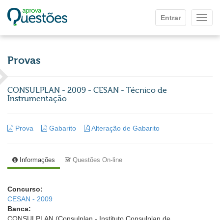
Ir para o conteúdo principal
Entrar
Mostr
Provas
CONSULPLAN - 2009 - CESAN - Técnico de
Instrumentação
Prova
Gabarito
Alteração de Gabarito
Informações
Questões On-line
Concurso:
CESAN - 2009
Banca:
CONSULPLAN (Consulplan - Instituto Consulplan de