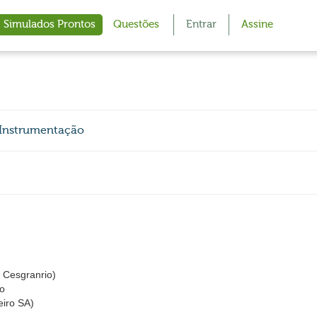
Simulados Prontos
Questões
Entrar
Assine
 Instrumentação
Cesgranrio)
ão
eiro SA)