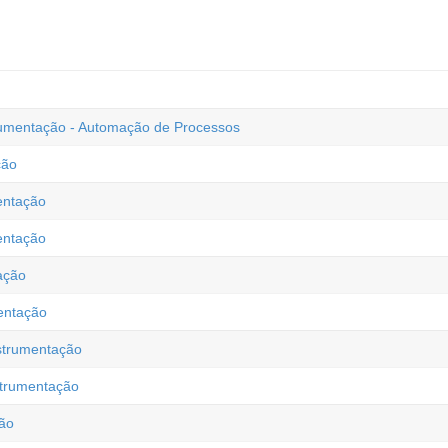
rumentação - Automação de Processos
ção
entação
entação
ação
entação
strumentação
trumentação
ção