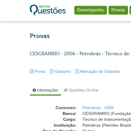
Ir para o conteúdo principal
Desempenho
Provas
Provas
CESGRANRIO - 2006 - Petrobrás - Técnico de
Prova
Gabarito
Alteração de Gabarito
Informações
Questões On-line
Concurso:
Petrobrás - 2006
Banca:
CESGRANRIO (Fundação 
Cargo:
Técnico de Instrumentaç
Instituição:
Petrobras (Petróleo Brasil