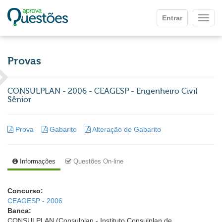
Ir para o conteúdo principal
Entrar
Mostr
Provas
CONSULPLAN - 2006 - CEAGESP - Engenheiro Civil
Sênior
Prova
Gabarito
Alteração de Gabarito
Informações
Questões On-line
Concurso:
CEAGESP - 2006
Banca:
CONSULPLAN (Consulplan - Instituto Consulplan de