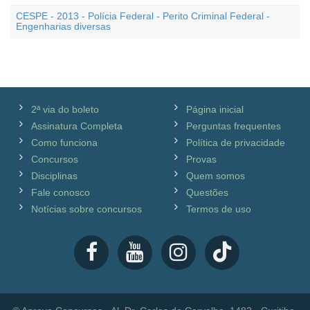
CESPE - 2013 - Polícia Federal - Perito Criminal Federal -
Engenharias diversas
2ª via do boleto
Página inicial
Assinatura Completa
Perguntas frequentes
Como funciona
Política de privacidade
Concursos
Provas
Disciplinas
Quem somos
Fale conosco
Questões
Notícias sobre concursos
Termos de uso