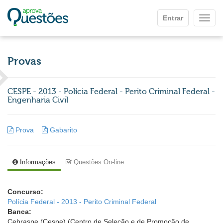
Ir para o conteúdo principal
Entrar
Mostr
Provas
CESPE - 2013 - Polícia Federal - Perito Criminal Federal -
Engenharia Civil
Prova
Gabarito
Informações
Questões On-line
Concurso:
Polícia Federal - 2013 - Perito Criminal Federal
Banca:
Cebraspe (Cespe) (Centro de Seleção e de Promoção de