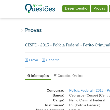
Ir para o conteúdo principal
Desempenho
Provas
Provas
CESPE - 2013 - Polícia Federal - Perito Crimi
Prova
Gabarito
Informações
Questões On-line
Concurso:
Polícia Federal - 2013 - P
Banca:
Cebraspe (Cespe) (Centro
Cargo:
Perito Criminal Federal
Instituição:
PF (Polícia Federal)