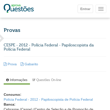
Ir para o conteúdo principal
Entrar
Mostr
Provas
CESPE - 2012 - Polícia Federal - Papiloscopista da
Polícia Federal
Prova
Gabarito
Informações
Questões On-line
Concurso:
Polícia Federal - 2012 - Papiloscopista de Polícia Federal
Banca:
Cebraspe (Cespe) (Centro de Seleção e de Promoção de