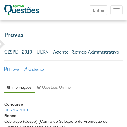
Ir para o conteúdo principal
Entrar
Mostr
Provas
CESPE - 2010 - UERN - Agente Técnico Administrativo
Prova
Gabarito
Informações
Questões On-line
Concurso:
UERN - 2010
Banca:
Cebraspe (Cespe) (Centro de Seleção e de Promoção de