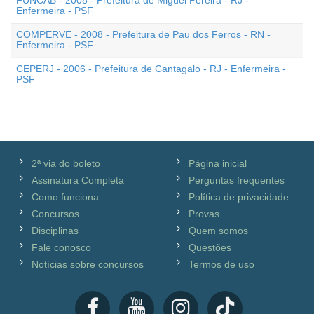
FUNCAB - 2008 - Prefeitura de Miguel Pereira - RJ -
Enfermeira - PSF
COMPERVE - 2008 - Prefeitura de Pau dos Ferros - RN -
Enfermeira - PSF
CEPERJ - 2006 - Prefeitura de Cantagalo - RJ - Enfermeira -
PSF
2ª via do boleto
Página inicial
Assinatura Completa
Perguntas frequentes
Como funciona
Política de privacidade
Concursos
Provas
Disciplinas
Quem somos
Fale conosco
Questões
Notícias sobre concursos
Termos de uso