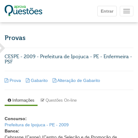
Ir para o conteúdo principal
Entrar
Mostr
Provas
CESPE - 2009 - Prefeitura de Ipojuca - PE - Enfermeira -
PSF
Prova
Gabarito
Alteração de Gabarito
Informações
Questões On-line
Concurso:
Prefeitura de Ipojuca - PE - 2009
Banca:
Cebraspe (Cespe) (Centro de Seleção e de Promoção de