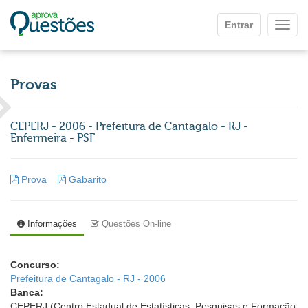
Ir para o conteúdo principal
Entrar
Mostr
Provas
CEPERJ - 2006 - Prefeitura de Cantagalo - RJ -
Enfermeira - PSF
Prova
Gabarito
Informações
Questões On-line
Concurso:
Prefeitura de Cantagalo - RJ - 2006
Banca:
CEPERJ (Centro Estadual de Estatísticas, Pesquisas e Formação