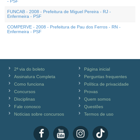
- PSF
FUNCAB - 2008 - Prefeitura de Miguel Pereira - RJ -
Enfermeira - PSF
COMPERVE - 2008 - Prefeitura de Pau dos Ferros - RN -
Enfermeira - PSF
2ª via do boleto
Página inicial
Assinatura Completa
Perguntas frequentes
Como funciona
Política de privacidade
Concursos
Provas
Disciplinas
Quem somos
Fale conosco
Questões
Notícias sobre concursos
Termos de uso