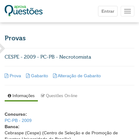
Ir para o conteúdo principal
Entrar
Mostr
Provas
CESPE - 2009 - PC-PB - Necrotomista
Prova
Gabarito
Alteração de Gabarito
Informações
Questões On-line
Concurso:
PC-PB - 2009
Banca:
Cebraspe (Cespe) (Centro de Seleção e de Promoção de