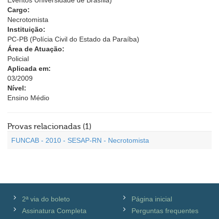
Eventos Universidade de Brasília)
Cargo:
Necrotomista
Instituição:
PC-PB (Polícia Civil do Estado da Paraíba)
Área de Atuação:
Policial
Aplicada em:
03/2009
Nível:
Ensino Médio
Provas relacionadas (1)
FUNCAB - 2010 - SESAP-RN - Necrotomista
2ª via do boleto
Página inicial
Assinatura Completa
Perguntas frequentes