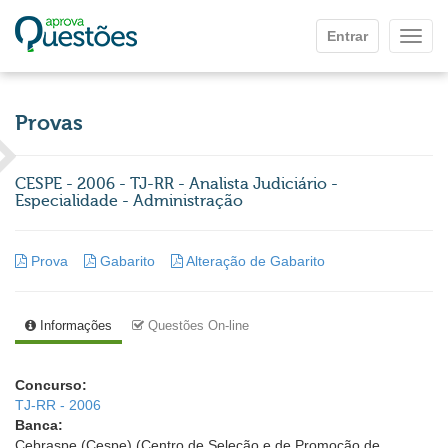
Ir para o conteúdo principal
Entrar
Mostr
Provas
CESPE - 2006 - TJ-RR - Analista Judiciário -
Especialidade - Administração
Prova
Gabarito
Alteração de Gabarito
Informações
Questões On-line
Concurso:
TJ-RR - 2006
Banca:
Cebraspe (Cespe) (Centro de Seleção e de Promoção de