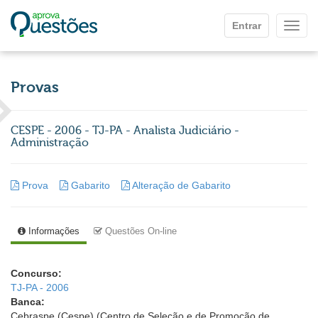
Ir para o conteúdo principal
Entrar
Mostr
Provas
CESPE - 2006 - TJ-PA - Analista Judiciário -
Administração
Prova
Gabarito
Alteração de Gabarito
Informações
Questões On-line
Concurso:
TJ-PA - 2006
Banca:
Cebraspe (Cespe) (Centro de Seleção e de Promoção de